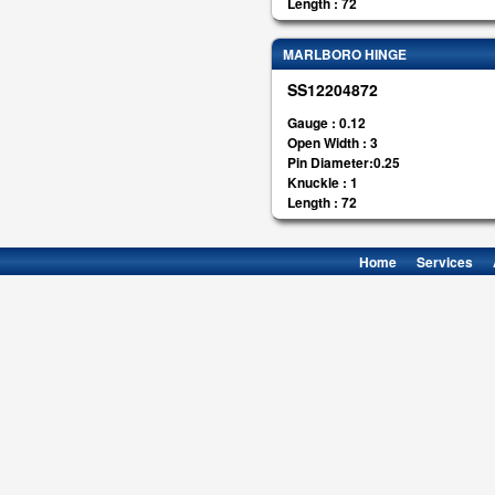
Length : 72
MARLBORO HINGE
SS12204872
Gauge : 0.12
Open Width : 3
Pin Diameter:0.25
Knuckle : 1
Length : 72
Home
Services