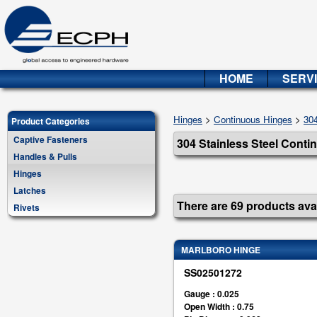
HOME
SERV
Hinges
>
Continuous Hinges
>
304
Product Categories
Captive Fasteners
304 Stainless Steel Cont
Handles & Pulls
Hinges
Latches
There are 69 products avai
Rivets
MARLBORO HINGE
SS02501272
Gauge : 0.025
Open Width : 0.75